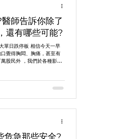
?醫師告訴你除了
，還有哪些可能?
最大單日跌停板 相信今天一早
胸口覺得胸悶、胸痛，甚至有
萬股民外 ，我們於各種影集
顆子彈打進某個人物胸口，瞬間
主角就會用一支筆或針管插進
些危急那些安全?