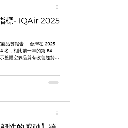
 IQAir 2025
空氣品質報告， 台灣在 2025
4 名，相比前一年的第 54
，顯示整體空氣品質有改善趨勢。
2.5 年均濃度也由前一年的
3 μg/m³，代表整體暴露程度較過
呼吸道健康的角度來看，這並不
目前台灣的 PM2.5 年均濃
）建議的 5 μg/m³，[2]
 μg/m³標準。 換句話說，雖
、對健康更友善的空氣環境，
M2.5 年均濃度
別留意 這份報告也同步公布
命韌性的感動】跨
 若以 PM2.5 年均濃度較