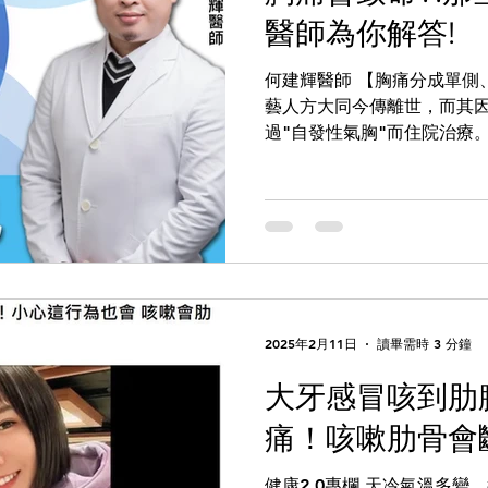
醫師為你解答!
何建輝醫師 【胸痛分成單側
藝人方大同今傳離世，而其因
過"自發性氣胸"而住院治療
示，他在疫情期間回台創業
期壓力大、應酬多，本來是
然感覺自己吸...
2025年2月11日
讀畢需時 3 分鐘
大牙感冒咳到肋
痛！咳嗽肋骨會
健康2.0專欄 天冷氣溫多