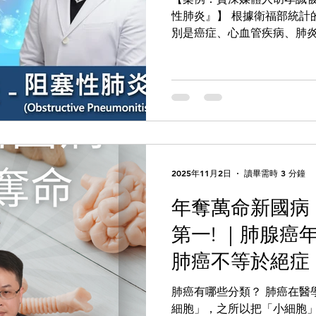
間賽跑的搶救，插管、注射
性肺炎』】 根據衛福部統計
肺復甦術（CPCR）。在那
別是癌症、心血管疾病、肺
室裡的空氣彷彿凝結了。直
平或下降，唯獨「肺炎」的
響，跨越了生死的界線，他的
肺炎可能產生肺纖維化。根
護病房裡的漫長奮戰與無聲折磨
心血管的風險會比一般人高4
狀包含：咳嗽、痰變多；一
一些血絲，要注意可能是肺炎！
9月開始出現咳嗽症狀，不僅
後醫師懷疑是肺腺癌，進一
有3公分的腫塊，醫師表示有
2025年11月2日
讀畢需時 3 分鐘
胡孝誠轉往其他醫院看診，
年奪萬命新國病
物，研判是肺炎的一種，以
肺腫塊已消失。2025年5～
第一! ｜肺腺癌
了心導管並裝了5支心臟支架
情況（肺部同樣位置出現白
肺癌不等於絕症
色痰，在做了所有檢查後，
展 (下集)
染，也沒有腫瘤，之後吃抗
肺癌有哪些分類？ 肺癌在醫
誠20年前曾發生主動脈剝離
細胞」，之所以把「小細胞