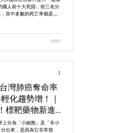
強心針、並毫不間斷地進行心
的國人前十大死因，前三名分
讓人幾乎窒息的7分鐘裡，急診
炎，其中多數的死亡率都是持
到儀器終於再次發出規律的聲
死亡率逆向上升，反覆發生的
心跳奇蹟般地恢復了。 【加
據另一份研究，「肺阻塞」者
】...
.6倍。肺部出了問題，常見症
旦發現痰變成黃綠色甚至帶有
 資深媒體人胡孝誠2024年
痰變多，甚至混有血絲，檢查
步做電腦斷層檢查，發現右肺
80%～90%的機率是肺腺癌。
醫師說明其肺腫塊周遭有絲狀
 台灣肺癌奪命率
抗生素治療一個月後再檢查，
6月時，胡孝誠因心臟疾病而做
年輕化趨勢增！｜
，檢查時又發現肺部出現類似
影），並咳出黏稠帶血絲的褐
！標靶藥物新進
醫師表示既非細菌或病毒感
生素後症狀再度消失。因胡孝
學上分為「小細胞」及「非小
，因此
」分出來，是因為它非常致