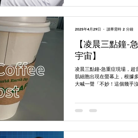
2025年4月29日
讀畢需時 2 分鐘
【凌晨三點鐘-
宇宙】
凌晨三點鐘-急重症現場，超
肌細胞出現在螢幕上，根據
大喊一聲「不妙！這個幾乎