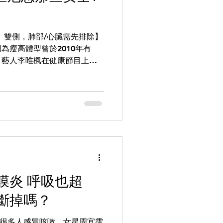
、雙側，肺部/心臟需先排除】
為瘦高體型曾於2010年有
。藝人李唯楓在健康節目上表
，後因故創業不順，當時因長
運動健將型的身體，某一天突
膜炎 呼吸也超
斷掉嗎？
變，很多人感冒咳嗽。女星周宜霈