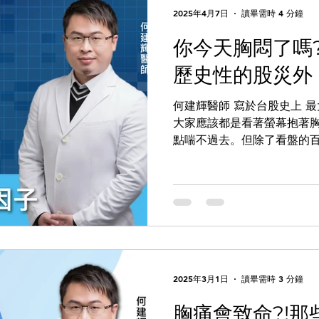
2025年4月7日
讀畢需時 4 分鐘
你今天胸悶了嗎
歷史性的股災外
何建輝醫師 寫於台股史上 
大家應該都是看著螢幕抱著
點喘不過去。但除了看盤的百
中常有的某一幕劇情: 「一
導致該角色無法喘氣；這時
對方胸口上，這...
2025年3月1日
讀畢需時 3 分鐘
胸痛會致命?!那