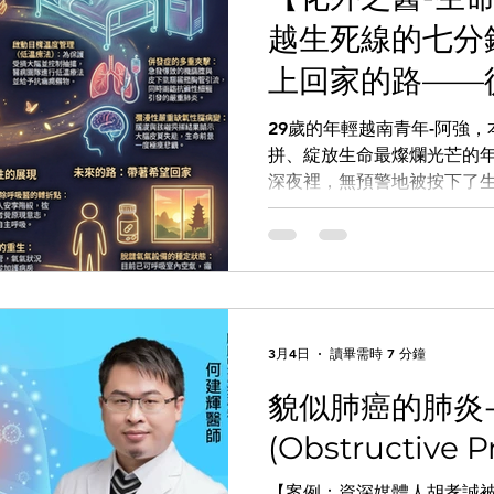
高的地區來看，前幾名依序包括：
越生死線的七分
港鎮 3. 高雄市 4. 連江縣
上回家的路——
來看，較需注意的地區則包括： 
主呼吸的生命奇
29歲的年輕越南青年-阿強
拼、綻放生命最燦爛光芒的
深夜裡，無預警地被按下了
友情救援、親情牽絆，以及
奇蹟的真實故事。 【驚恐的
阿強是一位帶著氣喘病史的
但也許是因為近期的感冒、
體悄悄亮起了紅燈。那天深
不適，隨後全身癱軟，無力地
3月4日
讀畢需時 7 分鐘
壞了，沒有半點猶豫，立刻
診，在這趟焦急的運送過程
貌似肺癌的肺炎
傷了。到了急診室，最讓人恐
(Obstructive 
確認，他已經失去了脈搏與
OHCA）。 面對死神無情
【案例：資深媒體人胡孝誠被