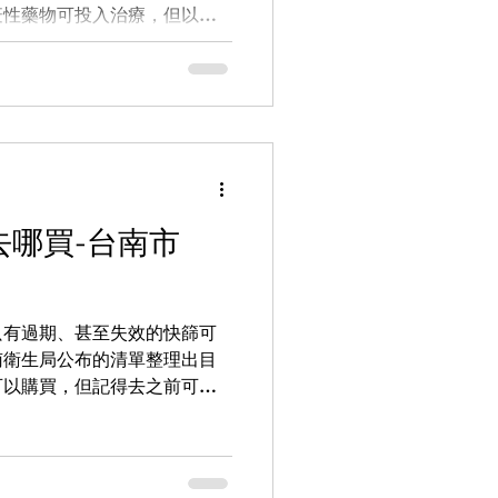
疫性藥物可投入治療，但以前
半年或一年內就會病逝。小細
細胞癌，除了常見的鱗狀上皮
癌，其中又以鱗狀上皮癌及大
類的肺癌，在免疫、標靶藥物
前一定會做類型的區分。 服
什麼？有什麼可降低副作用的
見的標靶突變例如EGFR（表皮
一線治療就可以撐兩、三年，
篩去哪買-台南市
。另一個常見的是ALK（融
療有效的話就可以撐四、五年
藥物，隨著病人生存時間的延
只有過期、甚至失效的快篩可
漸增加。比較常見的副作用例
台南衛生局公布的清單整理出目
即可；但甲溝炎如果很嚴重，
可以購買，但記得去之前可以
水或處理傷口。有些人毛囊炎
據最新的疫情發展，新冠病毒
須好好處理，避免細菌或黴菌
尤其是近期全球部分地區病例
偕同治療後都能得到良好