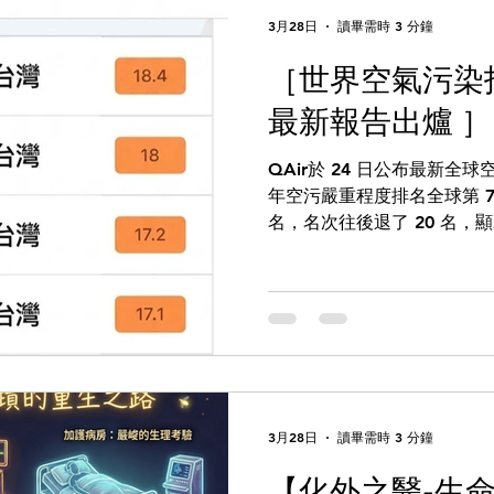
3月28日
讀畢需時 3 分鐘
［世界空氣污染指標-
最新報告出爐 ］
QAir於 24 日公布最新全球
年空污嚴重程度排名全球第 7
名，名次往後退了 20 名
[1] 從數據來看，台灣的 PM
17.5 μg/m³，下降至 13.
去略有下降。[1] 不過，從
表示我們可以鬆一口氣。 因為
度， 仍高於世界衛生組織（WHO
也高於我國環境部所訂定的 12
然有進步，但距離真正理想
仍有一段路要走。[2] 全台空污熱區曝光 P
3月28日
讀畢需時 3 分鐘
前段班，南部與離島地區需特
【化外之醫-生
全台各縣市與地區的空污狀況。