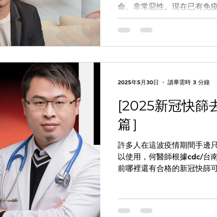
命、非常惡性。現在已有免
若罹患小細胞癌，多數人在
胞也跟抽菸高度相關。 非小
癌、肺腺癌，以及大細胞肺
細胞肺癌佔大多數。不同種
的治療上完全不同，所以治療
用標靶藥物的患者，須注意
2025年5月30日
讀畢需時 3 分鐘
方法？ 何建輝醫師說明，常
生長因子受體），病人可能
[2025新冠快
加上二線治療可能到四、五年
篇］
合基因變異）藥物，一線治
以上。 現在有效的肺癌標靶
許多人在這波疫情期間手邊
長，相關副作用的討論也逐
以使用，何醫師根據cdc/
如拉肚子，原則上吃止瀉藥
前哪裡還有合格的新冠快篩
就會照會皮膚科醫師，滴藥
先電話詢問，避免撲空！ 根
比較嚴重會變成瘌痢頭，必
仍然對社會健康構成威脅，
感染。多數症狀經過醫師的
數又有回升的趨勢。...