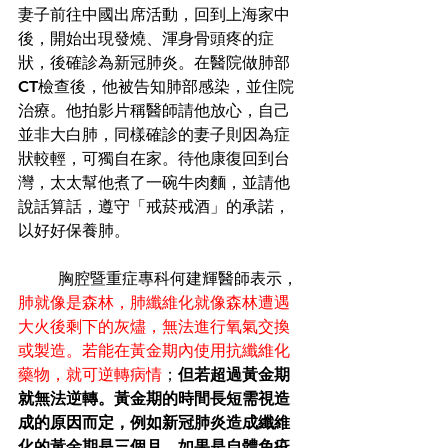
妻子前往中國出席活動，回到上海家中
後，開始出現發燒、渾身骨頭疼的症
狀，後確診為新冠肺炎。在醫院做肺部
CT檢查後，他被告知肺部感染，並住院
治療。他拍影片稱醫師請他放心，自己
並非大白肺，同樣確診的妻子則因為症
狀較輕，可獨自在家。待他康復回到台
灣，太太幫他煮了一碗牛肉麵，並請他
說話算話，遵守「戒菸戒酒」的承諾，
以好好保養肺。
	胸腔暨重症專科何建輝醫師表示，
肺就像是森林，肺纖維化就像森林遭遇
大火後剩下的灰燼，無法進行氧氣交換
或製造。若能在黃金期內使用抗纖維化
藥物，就可逆轉病情
；
但若超過黃金期
就無法逆轉。黃金期的時間長短需視造
成的原因而定，例如新冠肺炎造成纖維
化的黃金期是三個月，如果是自體免疫