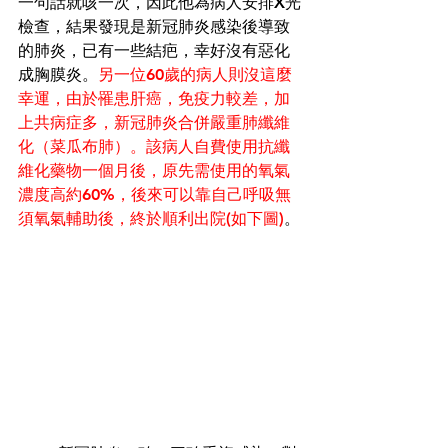
一句話就咳一次，因此他為病人安排X光
檢查，結果發現是新冠肺炎感染後導致
的肺炎，已有一些結疤，幸好沒有惡化
成胸膜炎。
另一位60歲的病人則沒這麼
幸運，由於罹患肝癌，免疫力較差，加
上共病症多，新冠肺炎合併嚴重肺纖維
化（菜瓜布肺）。該病人自費使用抗纖
維化藥物一個月後，原先需使用的氧氣
濃度高約60%，後來可以靠自己呼吸無
須氧氣輔助後，終於順利出院(如下圖)
。