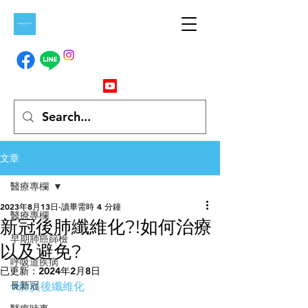
文章
醫療專欄
2023年8月13日
讀畢需時 4 分鐘
醫療專欄
新冠後肺纖維化?!如何治療
早期肺癌篩檢
以及避免?
呼吸道疾病
已更新：
2024年2月8日
長新冠
#肺炎後纖維化