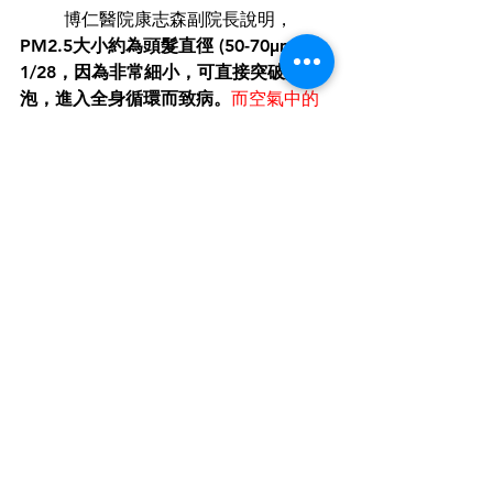
	博仁醫院康志森副院長說明，
PM2.5大小約為頭髮直徑 (50-70μm) 的
1/28，因為非常細小，可直接突破肺
泡，進入全身循環而致病。
而空氣中的
懸浮微粒已被世界衛生組織（WHO）認
定為一級致癌物，包含：PM2.5
、臭
氧、二氧化硫、二氧化氮等，短期影響
如呼吸困難、鼻子等問題，但長期會造
成肺及凝血系統等結構的改變，甚至產
生癌性的變化。建議民眾出門前可以參
考
「空氣品質指標（AQI）」，
綠色、
黃色則可放心出門，橘色以上就應小
心，敏感族群應避免戶外活動
，除此之
外，門窗緊閉、避免家戶內燒香拜拜、
打掃以致灰塵飛揚、煮菜產生的大量油
煙等，如不得已出門，戴口罩也應注意
密度是否足夠。