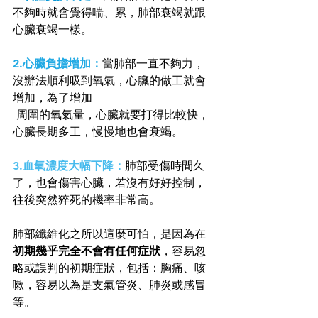
不夠時就會覺得喘、累，肺部衰竭就跟
心臟衰竭一樣。
2.心臟負擔增加：
當肺部一直不夠力，
沒辦法順利吸到氧氣，心臟的做工就會
增加，為了增加 
 周圍的氧氣量，心臟就要打得比較快，
心臟長期多工，慢慢地也會衰竭。
3.血氧濃度大幅下降：
肺部受傷時間久
了，也會傷害心臟，若沒有好好控制，
往後突然猝死的機率非常高。
肺部纖維化之所以這麼可怕，是因為在
初期幾乎完全不會有任何症狀
，容易忽
略或誤判的初期症狀，包括：胸痛、咳
嗽，容易以為是支氣管炎、肺炎或感冒
等。