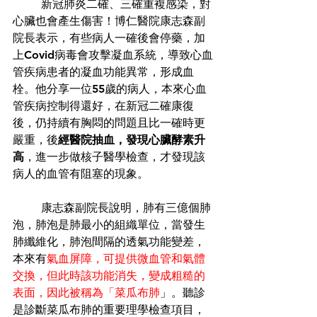
	新冠肺炎二確、三確重複感染，對
心臟也會產生傷害！博仁醫院康志森副
院長表示，有些病人一確後會停藥，加
上Covid病毒會攻擊凝血系統，導致心血
管疾病患者的凝血功能異常，形成血
栓。他分享一位55歲的病人，本來心血
管疾病控制得還好，在新冠二確康復
後，仍持續有胸悶的問題且比一確時更
嚴重，後
經醫院抽血，發現心臟酵素升
高
，進一步做核子醫學檢查，才發現該
病人的血管有阻塞的現象。
	康志森副院長說明，肺有三億個肺
泡，肺泡是肺最小的組織單位，當發生
肺纖維化，肺泡間隔的透氣功能變差，
本來有
氣血屏障，可提供微血管和氣體
交換，但此時該功能消失，變成粗糙的
表面，因此被稱為「菜瓜布肺
」。聽診
是診斷菜瓜布肺的重要理學檢查項目，