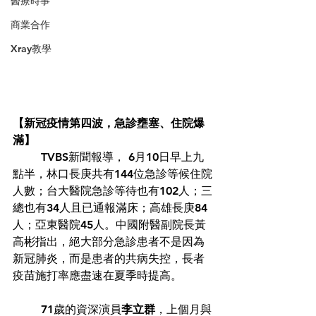
醫療時事
商業合作
Xray教學
【新冠疫情第四波，急診壅塞、住院爆
滿】
	TVBS新聞報導， 6月10日早上九
點半，林口長庚共有144位急診等候住院
人數；台大醫院急診等待也有102人；三
總也有34人且已通報滿床；高雄長庚84
人；亞東醫院45人。中國附醫副院長黃
高彬指出，絕大部分急診患者不是因為
新冠肺炎，而是患者的共病失控，長者
疫苗施打率應盡速在夏季時提高。
	71歲的資深演員
李立群
，上個月與