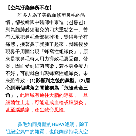
【空氣汙染無所不在】
	許多人為了美觀而修剪鼻毛的習
慣，卻被韓國中醫師申東進（신동진）
列為顧肺必須避免的四大重點之一。曾
有民眾把鼻毛全部拔掉後，覺得鼻子有
痛感，接著鼻子就腫了起來，就醫後發
現鼻子周圍出現「蜂窩性組織炎」，原
來是拔鼻毛時太用力導致毛囊受傷、發
炎，因而受到細菌感染，若本身免疫力
不好，可能就會出現蜂窩性組織炎。未
來恐導致：
(1)影響到之後的鼻型。(2)眉
心到兩個嘴角之間被稱為「危險黃金三
角」
，
此區域有通往大腦的靜脈，一旦
細菌往上走，可能造成血栓或腦膜炎，
甚至腦膿瘍，產生致命風險。
鼻毛如同身體的HEPA濾網，除了
阻絕空氣中的雜質，也能夠保持吸入空