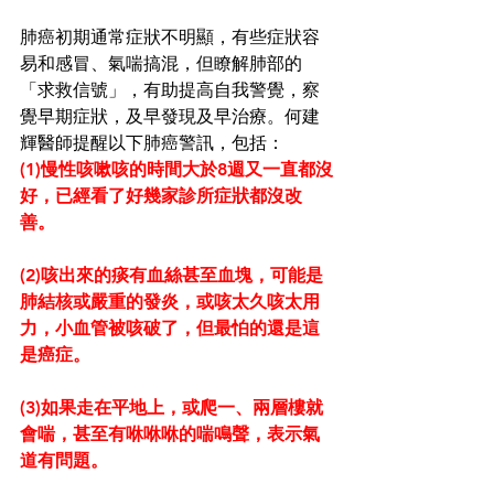
肺癌初期通常症狀不明顯，有些症狀容
易和感冒、氣喘搞混，但瞭解肺部的
「求救信號」，有助提高自我警覺，察
覺早期症狀，及早發現及早治療。何建
輝醫師提醒以下肺癌警訊，包括：
(1)慢性咳嗽咳的時間大於8週又一直都沒
好，已經看了好幾家診所症狀都沒改
善。
(2)咳出來的痰有血絲甚至血塊，可能是
肺結核或嚴重的發炎，或咳太久咳太用
力，小血管被咳破了，但最怕的還是這
是癌症。
(3)如果走在平地上，或爬一、兩層樓就
會喘，甚至有咻咻咻的喘鳴聲，表示氣
道有問題。