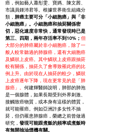
癌，例如藝人蕭彤雯、寶媽、陳文茜、
市議員鍾沛君等。根據世界衛生組織分
類，
肺癌主要可分「小細胞癌」與「非
小細胞癌」。小細胞癌和抽菸關係密
切，惡化速度非常快，通常發現時已是
第三、四期，兩年存活率不到10%；
但
大部分的肺癌屬於非小細胞癌，除了一
般人較常聽過的肺腺癌，還有大細胞癌
及鱗狀上皮癌。其中鱗狀上皮癌跟抽菸
較有關係，抽菸久了會導致罹此癌的比
例上升。由於現在人抽菸的較少，鱗狀
上皮癌逐年下降，現在更常見的是「肺
腺癌」。
何建輝醫師說明，肺部的肺泡
是一個腺體，如果長期受到外界刺激、
接觸致癌物質，或本身有這樣的體質，
就可能罹癌。例如亞洲許多女性不抽
菸，但仍罹患肺腺癌，榮總之前曾做過
研究，
發現可能跟煮飯的頻率或煮飯時
有無開抽油煙機有關。 