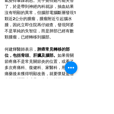
氣變得暴躁易怒。兒子覺得她可能失智
了，於是帶到神經內科就診，抽血結果
沒有明顯的異常，但腦部電腦斷層發現1
顆近2公分的腫瘤，腫瘤附近引起腦水
腫，因此立即住院再仔細查，發現阿婆
不是單純的失智症，而是肺部已經有數
顆腫瘤，已經轉移到腦部。 
何建輝醫師表示，
肺癌常見轉移的部
位，包括骨頭、肝臟及腦部。
如果骨關
節疼痛不是常見關節炎的位置，或看了
多次疼痛科、復健科、家醫科，用了止
痛藥後未獲得明顯改善，就要懷疑是否
有其他問題造成骨頭疼痛，甚至進一步
檢查是否是癌症引起的骨轉移，如果
是，就要找出癌症到底在哪裡，才能對
症下藥的治療。 
【肺癌=最惡霸的癌症　肺癌易轉移　死