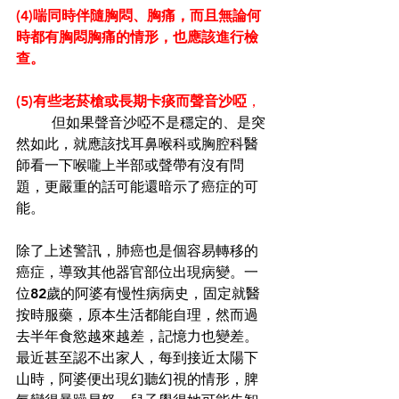
(4)喘同時伴隨胸悶、胸痛，而且無論何
時都有胸悶胸痛的情形，也應該進行檢
查。
(5)有些老菸槍或長期卡痰而聲音沙啞
，
	但如果聲音沙啞不是穩定的、是突
然如此，就應該找耳鼻喉科或胸腔科醫
師看一下喉嚨上半部或聲帶有沒有問
題，更嚴重的話可能還暗示了癌症的可
能。 
除了上述警訊，肺癌也是個容易轉移的
癌症，導致其他器官部位出現病變。一
位82歲的阿婆有慢性病病史，固定就醫
按時服藥，原本生活都能自理，然而過
去半年食慾越來越差，記憶力也變差。
最近甚至認不出家人，每到接近太陽下
山時，阿婆便出現幻聽幻視的情形，脾