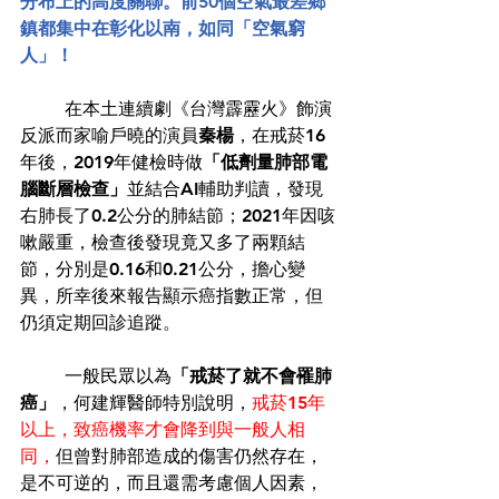
分布上的高度關聯。前50個空氣最差鄉
鎮都集中在彰化以南，如同「空氣窮
人」！
	在本土連續劇《台灣霹靂火》飾演
反派而家喻戶曉的演員
秦楊
，在戒菸16
年後，2019年健檢時做
「低劑量肺部電
腦斷層檢查」
並結合AI輔助判讀，發現
右肺長了0.2公分的肺結節；2021年因咳
嗽嚴重，檢查後發現竟又多了兩顆結
節，分別是0.16和0.21公分，擔心變
異，所幸後來報告顯示癌指數正常，但
仍須定期回診追蹤。 
	一般民眾以為
「戒菸了就不會罹肺
癌」
，何建輝醫師特別說明，
戒菸15年
以上，致癌機率才會降到與一般人相
同，
但曾對肺部造成的傷害仍然存在，
是不可逆的，而且還需考慮個人因素，