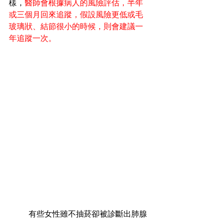
樣，
醫師會根據病人的風險評估，半年
或三個月回來追蹤，假設風險更低或毛
玻璃狀、結節很小的時候，則會建議一
年追蹤一次。 
	有些女性雖不抽菸卻被診斷出肺腺