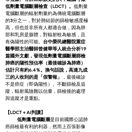
低劑量電腦斷層檢查（LDCT）。
低劑量
電腦斷層的輻射劑量約為傳統電腦斷層
的3分之一，對於肺結節的篩檢敏感度極
高，但也並非所有人都適合做，因為肺
部和乳房是腺體，對輻射較為敏感，且
有偽陽性的可能。
台中榮民總醫院重症
醫學部主治醫師曾健華等人統合分析19
篇國外文獻，發現低劑量電腦斷層篩檢
肺癌的陽性預估率（最後確診為肺癌）
估計只有約6.4％。換句話說，高達九成
三的人收到的是「假警報」
，最後確診
不是癌症（即偽陽性）。不斷篩檢及追
蹤，輻射風險難以估量，篩檢後的處理
與追蹤才是重點。 
【LDCT＋AI判讀】
低劑量電腦斷層
是目前國際公認肺
癌篩檢最有利的利器，然而上百張影像