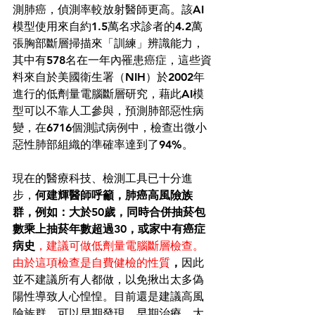
測肺癌，偵測率較放射醫師更高。該AI
模型使用來自約1.5萬名求診者的4.2萬
張胸部斷層掃描來「訓練」辨識能力，
其中有578名在一年內罹患癌症，這些資
料來自於美國衛生署（NIH）於2002年
進行的低劑量電腦斷層研究，藉此AI模
型可以不靠人工參與，預測肺部惡性病
變，在6716個測試病例中，檢查出微小
惡性肺部組織的準確率達到了94%。 
現在的醫療科技、檢測工具已十分進
步，
何建輝醫師呼籲，肺癌高風險族
群，例如：大於50歲，
同時合併抽菸包
數乘上抽菸年數超過30，或家中有癌症
病史
，建議可做低劑量電腦斷層檢查。
由於這項檢查是自費健檢的性質
，
因此
並不建議所有人都做，以免揪出太多偽
陽性導致人心惶惶。目前還是建議高風
險族群，可以早期發現、早期治療，大