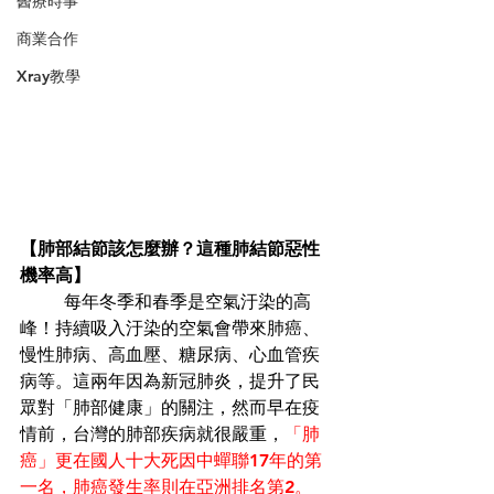
醫療時事
商業合作
Xray教學
【肺部結節該怎麼辦？這種肺結節惡性
機率高】
	每年冬季和春季是空氣汙染的高
峰！持續吸入
汙染的空氣會帶來肺癌、
慢性肺病、高血壓、糖尿病、心血管疾
病等。
這兩年因為新冠肺炎，提升了民
眾對「肺部健康」的關注，然而早在疫
情前，台灣的肺部疾病就很嚴重，
「肺
癌」更在國人十大死因中蟬聯17年的第
一名，肺癌發生率則在亞洲排名第2。 