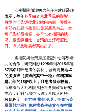
	安南醫院加護病房主任何建輝醫師
表示，每年
冬季由於東北季風的影響，
將境內汙染源從北部吹向南部，導致中
南部有些縣市雖是以發展農業為主，空
氣汙染卻很糟糕，春季也有相同的狀
況。跟國際相比，台灣的空汙程度比
日、韓以及歐美都高出許多
。 
	國衛院與台灣癌症登記中心等學者
共同合作，研究回顧1995年到2015年逾
37萬名肺癌患者的資料，發現
高屏地區
的肺腺癌（肺癌的其中一種）年增加率
是北部的15倍以上，且患者餘命較短。
而根據台大社科院風險社會與政策研究
中心，針對台灣空污濃度再匯入所得、
教育程度、
死亡率 推估发現，空氣污染
暴露與地區社會經濟條件確實存在空間