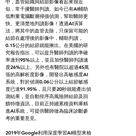
中，血管組織與結節影像看起來很近
似，常干擾醫師判讀。如今已有AI輔助
低劑量電腦斷層掃描偵測，幫助醫師更
快、更清楚地判讀影像！透過AI演算
法，將其中的血管去除，只保留可能的
結節在處理後的影像中，輔助判讀，
0.15公分的結節就能揪出。在美國的研
究報告指出，可以提升醫師判讀的準確
率達到95%以上，並且加快醫師判讀速
度26%以上。另外也有醫院以超過45萬
張的高解析度影像，開發出高敏感度AI
系統，對於偵測0.06公分以上結節敏感
度已達91.95%，且只要20秒就能產出偵
測結果，並自動排序高風險肺結節及回
饋特徵資訊，目前正持續累積資料庫精
進AI系統，可提供醫師做為臨床診斷參
考的重要意見。 
2019年Google利用深度學習AI模型來檢