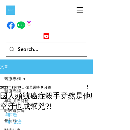
文章
醫療專欄
2023年9月19日
讀畢需時 9 分鐘
醫療專欄
國人頭號癌症殺手竟然是他!
早期肺癌篩檢
空汙也成幫兇?!
呼吸道疾病
#肺癌
長新冠
#肺腺癌