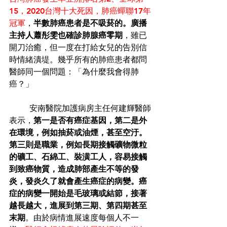
15，2020台灣十大死因，肺癌蟬聯17年
冠軍
，
半數肺癌患者是不吸菸的。廣播
主持人蕭彤雯也確診肺腺癌零期
，雖已
開刀治癒，但一度在打給女兒的告別信
時情緒潰堤。幾乎所有的肺癌患者都問
醫師同一個問題：「為什麼我會得肺
癌？」 
	安南醫院加護病房主任何建輝醫師
表示，
第一是否有癌症基因，第二是外
在環境，例如抽菸或油煙，甚至空汙。
第三則是職業，例如長期接觸礦物微粒
的礦工、石綿工、裝潢工人，容易接觸
到致癌物質，造成肺部產生不等的發
炎，發炎久了就會產生癌症的病變。癌
症的病變一開始是毛玻璃或結節，接著
越長越大，進展到第三期、第四期甚至
末期
。由於病情進展速度每個人不一