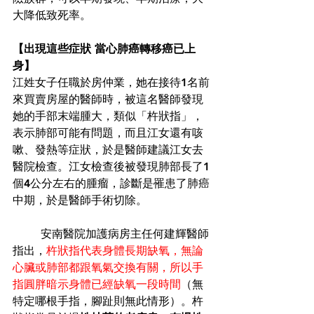
大降低致死率。 
【出現這些症狀 當心肺癌轉移癌已上
身】
江姓女子任職於房仲業，她在接待1名前
來買賣房屋的醫師時，被這名醫師發現
她的手部末端腫大，類似「杵狀指」，
表示肺部可能有問題，而且江女還有咳
嗽、發熱等症狀，於是醫師建議江女去
醫院檢查。江女檢查後被發現肺部長了1
個4公分左右的腫瘤，診斷是罹患了肺癌
中期，於是醫師手術切除。 
	安南醫院加護病房主任何建輝醫師
指出，
杵狀指代表身體長期缺氧，無論
心臟或肺部都跟氧氣交換有關，所以手
指圓胖暗示身體已經缺氧一段時間
（無
特定哪根手指，腳趾則無此情形）。杵