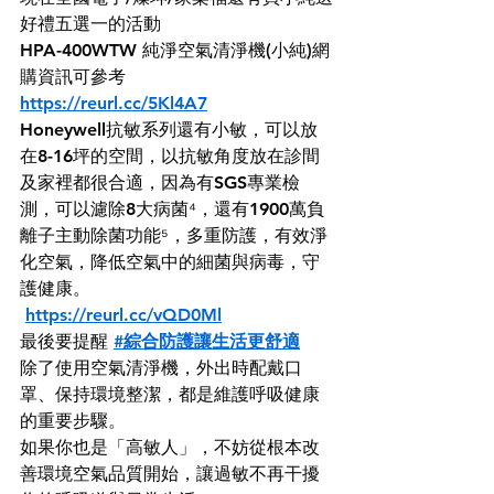
好禮五選一的活動
HPA-400WTW 純淨空氣清淨機(小純)網
購資訊可參考
https://reurl.cc/5Kl4A7
Honeywell抗敏系列還有小敏，可以放
在8-16坪的空間，以抗敏角度放在診間
及家裡都很合適，因為有SGS專業檢
測，可以濾除8大病菌⁴，還有1900萬負
離子主動除菌功能⁵，多重防護，有效淨
化空氣，降低空氣中的細菌與病毒，守
護健康。
https://reurl.cc/vQD0Ml
最後要提醒 
#綜合防護讓生活更舒適
除了使用空氣清淨機，外出時配戴口
罩、保持環境整潔，都是維護呼吸健康
的重要步驟。
如果你也是「高敏人」，不妨從根本改
善環境空氣品質開始，讓過敏不再干擾