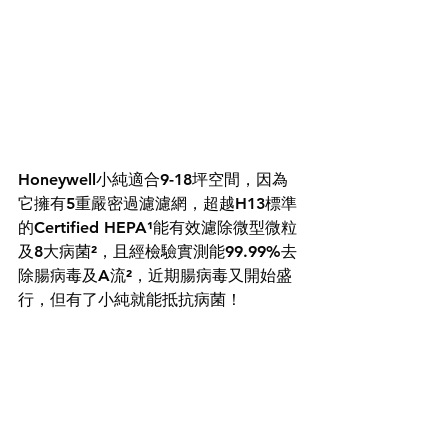
Honeywell小純適合9-18坪空間，因為
它擁有5重嚴密過濾濾網，超越H13標準
的Certified HEPA¹能有效濾除微型微粒
及8大病菌²，且經檢驗實測能99.99%去
除腸病毒及A流²，近期腸病毒又開始盛
行，但有了小純就能抵抗病菌！