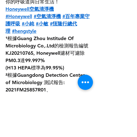
你的呼吸道與日常生活！
Honeywell空氣清淨機
#Honeywell
#空氣清淨機
#百年專業守
護呼吸
#小純
#小敏
#恆隆行總代
理
#hengstyle
¹根據Guang Zhou Institude Of 
Microbiology Co,.Ltd的檢測報告編號
KJ20210765, Honeywell濾材可濾除
PM0.3達99.997%
(H13 HEPA標準為99.95%)
²根據Guangdong Detection Center 
of Microbiology 測試報告: 
2021FM25857R01、 
2020FM29704R01、 
2020FM29704R02、 
2020FM29704R03、 
2020FM05046R01 結果
³根據 Center for Building 
Environment Test Tsinghua University 