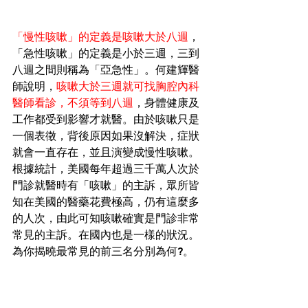
「慢性咳嗽」的定義是咳嗽大於八週
，
「急性咳嗽」的定義是小於三週，三到
八週之間則稱為「亞急性」。何建輝醫
師說明，
咳嗽大於三週就可找胸腔內科
醫師看診，不須等到八週
，身體健康及
工作都受到影響才就醫。由於咳嗽只是
一個表徵，背後原因如果沒解決，症狀
就會一直存在，並且演變成慢性咳嗽。
根據統計，美國每年超過三千萬人次於
門診就醫時有「咳嗽」的主訴，眾所皆
知在美國的醫藥花費極高，仍有這麼多
的人次，由此可知咳嗽確實是門診非常
常見的主訴。在國內也是一樣的狀況。
為你揭曉最常見的前三名分別為何?。