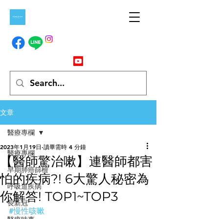
文章
醫療專欄
2023年1月19日
讀畢需時 4 分鐘
醫療專欄
【醫師驚治嗽】連醫師都害
早期肺癌篩檢
怕的疾病?! 6大驚人秘密為
呼吸道疾病
你解答! TOP1~TOP3
長新冠
#慢性咳嗽