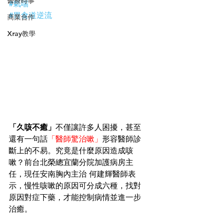
醫療時事
#氣喘
#胃食道逆流
商業合作
Xray教學
「久咳不癒」
不僅讓許多人困擾，甚至
還有一句話
「醫師驚治嗽」
形容醫師診
斷上的不易。究竟是什麼原因造成咳
嗽？前台北榮總宜蘭分院加護病房主
任，現任安南胸內主治 何建輝醫師表
示，慢性咳嗽的原因可分成六種，找對
原因對症下藥，才能控制病情並進一步
治癒。