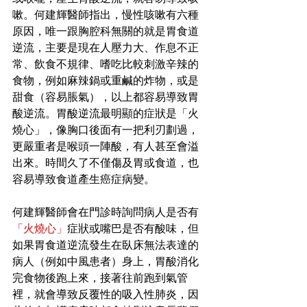
嗽。何建輝醫師指出，慢性咳嗽有六種
原因，唯一跟胸腔科無關的就是胃食道
逆流，主要是現在人壓力大、作息不正
常、飲食不規律、嗜吃比較刺激辛辣的
食物，例如麻辣鍋或重鹹的炸物，或是
甜食（容易脹氣），以上都容易導致胃
酸逆流。胃酸逆流最明顯的症狀是「火
燒心」，像胸口後面有一把利刃劃過，
更嚴重者是喉頭一陣酸，有人甚至會溢
出來。時間久了不僅傷及胃或食道，也
容易導致食道產生癌症病變。
何建輝醫師會在門診時詢問病人是否有
「火燒心」
症狀或嘴巴是否有酸味，但
如果胃食道逆流發生在臥床無法表達的
病人（例如中風患者）身上，胃酸消化
完食物後跑上來，接著往前跑到氣管
裡，就會導致反覆性的吸入性肺炎，因