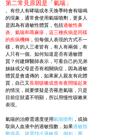
第二常見原因是「氣喘」
。有些人有哮喘或冬天換季時會有喘鳴
的現象，通常會使用氣喘噴劑，更多人
是因為有過敏性體質，包括
過敏性鼻
炎、氣喘和蕁麻疹，這三種疾病是同樣
的疾病機轉
，但每個人表現的方式不一
樣，有的人三者皆有，有人有兩個，有
人只有一個。如何知道是否有過敏體
質？何建輝醫師表示，可看自己的兄弟
姊妹或父母是否有相關病症，因為過敏
體質是會遺傳的，如果家人親友有此體
質，自己又
長期咳嗽或曾有夜間喘起來
的情況，就要懷疑是否罹患氣喘，只是
目前症狀還不明顯，所以用慢性咳嗽來
表現。
氣喘的治療需適度使用
氣喘噴劑
，或抽
取病人血液中的過敏指數，如果
過敏指
數很高，就需找出過敏原，例如：塵