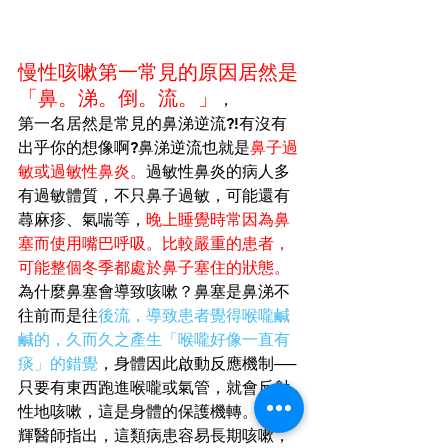
慢性咳嗽第一常見的原因居然是
「鼻。涕。倒。流。」
，
第一名居然是常見的鼻涕逆流?!有沒有
出乎你的想像啊?鼻涕逆流也就是
鼻子過
敏或過敏性鼻炎。
過敏性鼻炎的病人多
有過敏體質，不只鼻子過敏，可能還有
蕁麻疹、氣喘等，
晚上睡覺時常因為鼻
塞而使用嘴巴呼吸。比較嚴重的患者，
可能整個冬季都處於鼻子塞住的狀態。
為什麼鼻塞會導致咳嗽？鼻塞是鼻涕不
往前而是往
後流，導致患者覺得喉嚨鹹
鹹的，久而久之產生「喉嚨好像一直有
痰」的錯覺
，身體因此啟動反應機制──
只要有東西跑進喉嚨或氣管，就會反射
性地咳嗽，這是身體的保護機轉。何建
輝醫師指出，這類病患容易長期咳嗽，