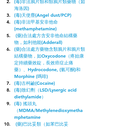
(毒)非法鴉片類和類鴉片類藥物（如
海洛因
)
(毒)天使塵(Angel dust/
PCP
)
(毒)非法
甲基
安非他命
(
methamphetamine
)
 (藥)合法處方含安非他命結構藥
物，如利他能(
Adderall
)
(藥)合法處方藥物含
類鴉片和鴉片類
結構藥物
，如Oxycodone（疼始康
定持續藥效錠，長效癌症止痛
藥）、
Hydrocodone
,
 (
氫可酮
)和
Morphine
 (
嗎啡
)
(毒)
古柯鹼(Cocaine)
(毒)致幻劑（
LSD
/
Lysergic acid 
diethylamide
）
(毒) 搖頭丸
（
MDMA/
Methylenedioxymetha
mphetamine
 (藥)巴比妥類（如
苯巴比妥