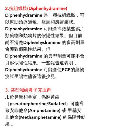
2.抗組織胺(Diphenhydramine)
Diphenhydramine
是一種
抗組織胺
，可
以幫助治療過敏、瘙癢和感冒癥狀。
Diphenhydramine
可能會導致某些鴉片
類藥物和類鴉片的假陽性結果。但目前
尚不清楚
Diphenhydramine
的多高劑量
會導致假陽性結果。但
Diphenhydramine
的典型劑量可能不會
引起假陽性結果。一些報告還表明，
Diphenhydramine
可能會使PCP的藥物
測試呈陽性儘管這
很少見
。
3. 某些減緩鼻子充血劑
用於鼻竇和鼻塞，
偽麻黃鹼
（
pseudoephedrine
/Sudafed）可能導
致安非他命(
Amphetamine
) 或 甲基安
非他命(Methamphetamine) 的偽陽性結
果 。