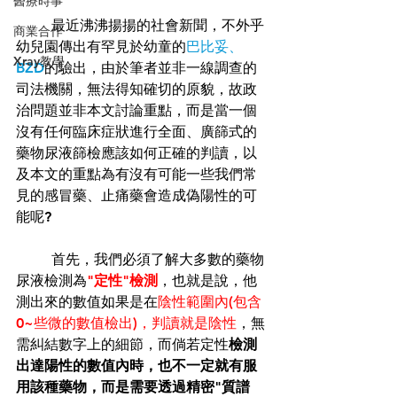
醫療時事
	最近沸沸揚揚的社會新聞，不外乎
商業合作
幼兒園傳出有罕見於幼童的
巴比妥、
Xray教學
BZD
的驗出，由於筆者並非一線調查的
司法機關，無法得知確切的原貌，故政
治問題並非本文討論重點，而是當一個
沒有任何臨床症狀進行全面、廣篩式的
藥物尿液篩檢應該如何正確的判讀，以
及本文的重點為有沒有可能一些我們常
見的感冒藥、止痛藥會造成偽陽性的可
能呢?
	首先，我們必須了解大多數的藥物
尿液檢測為
"定性"檢測
，也就是說，他
測出來的數值如果是在
陰性範圍內(包含
0~些微的數值檢出)，判讀就是陰性
，無
需糾結數字上的細節，而倘若定性
檢測
出達陽性的數值內時，也不一定就有服
用該種藥物，而是需要透過精密"質譜