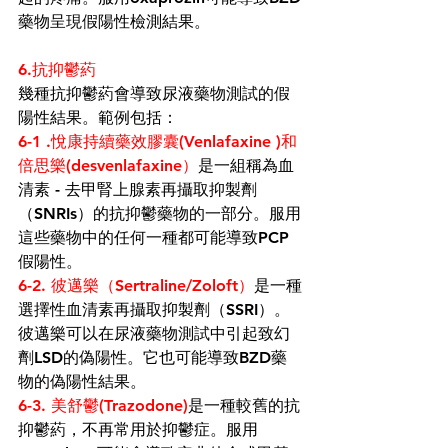
藥物呈現假陽性檢測
結果。
6.抗抑鬱葯
幾種抗抑鬱葯會導致尿液藥物測試的假
陽性結果。範例包括：
6-1 .悅康持續藥效膠囊(
Venlafaxine
 )
和
倍思樂(
desvenlafaxine
）
是一組稱為血
清素 - 去甲腎上腺素再攝取抑製劑
（
SNRIs
）的抗抑鬱藥物的一部分。服用
這些藥物中的任何
一種都可能導致
PCP
假陽性。
6-2. 彼邁樂（
Sertraline
/Zoloft）
是一種
選擇性血清素再攝取抑製劑（
SSRI）。
彼邁樂可以在尿液藥物測試中引起
致幻
劑LSD的偽陽性
。它也可能導致BZD藥
物的偽陽性結果。
6-3. 美舒鬱(
Trazodone
)
是一種較舊的抗
抑鬱葯，不再常用於抑鬱症。服用