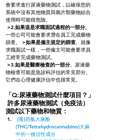
會要求進行尿液藥物測試，以確保您的
系統中沒有其他物質與鴉片類藥物結合
使用時可能很危險。
>2.如果這是求職面試過程的一部分
。
一些公司可能會要求潛在員工完成藥物
篩查。 
>如果是僱主規定的篩查
。就像
求職面試一樣，一些僱主可能會要求員
工經常完成藥物測試。
>3.如果是醫療檢查的一部分
。尿液藥
物檢查可能是急診科評估的常見部分。
它們在心理健康評估中也很常見。
「Q:尿液藥物測試什麼項目？」
 許多
尿液藥物測試
（免疫法）
測試以下藥物和物質：
 (毒)四氫大麻酚
(
THC
/Tetrahydrocannabino)
大麻
中的一種
活性成分