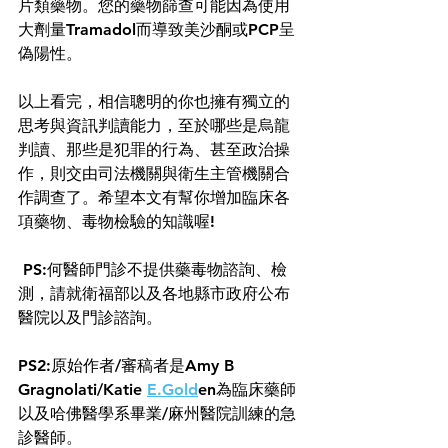
片類藥物。您的藥物篩查可能因為使用
大劑量Tramadol而導致美沙酮或PCP呈
偽陽性。
以上看完，相信聰明的你也擁有獨立的
思考與資訊判讀能力，至於哪些是烏龍
判讀、那些是犯罪的行為、甚至政治操
作，則交由司法機關與衛生主管機關合
作調查了。希望本文有幫你增加臨床各
項藥物、毒物檢驗的知識喔! 
 PS:何醫師門診不提供藥毒物諮詢、檢
測，請就衛福部以及各地縣市政府公布
醫院以及門診諮詢。
PS2:原始作者/審稿者是Amy B 
Gragnolati/Katie 
E.Gold
en為臨床藥師
以及哈佛醫學系畢業/麻州醫院訓練的急
診醫師。 