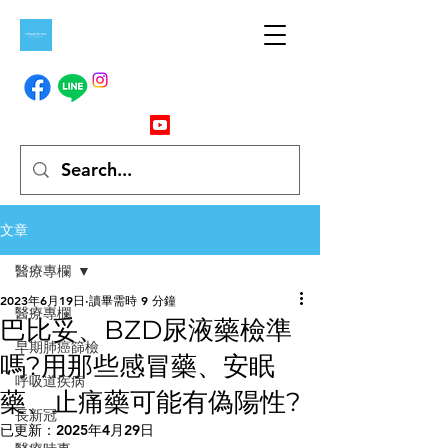
文章
醫療專欄
2023年6月19日
讀畢需時 9 分鐘
醫療專欄
巴比妥、BZD尿液藥檢準
早期肺癌篩檢
嗎?用那些感冒藥、安眠
呼吸道疾病
藥、止痛藥可能有偽陽性?
長新冠
已更新：
2025年4月29日