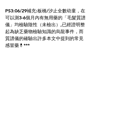
PS3:06/29補充:板橋/汐止全數幼童，在
可以測3-6個月內有無用藥的「毛髮質譜
儀」均檢驗陰性（未檢出）,已經證明整
起為缺乏藥物檢驗知識的烏龍事件，而
質譜儀的確驗出許多本文中提到的常見
感冒藥💊***