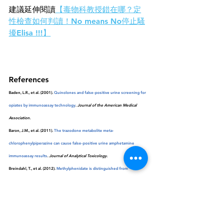
建議延伸閱讀
【
毒物科教授錯在哪？定
性檢查如何判讀！No means No停止騷
擾Elisa !!!】
References
Baden, L.R., et al. (2001). 
Quinolones and false-positive urine screening for 
opiates by immunoassay technology
. 
Journal of the American Medical 
Association
.
Baron, J.M., et al. (2011). 
The trazodone metabolite meta-
chlorophenylpiperazine can cause false-positive urine amphetamine 
immunoassay results
. Journal of Analytical Toxicology.
Breindahl, T., et al. (2012). 
Methylphenidate is distinguished from 
amphetamine in drug-of-abuse testing
. 
Journal of Analytical Toxicology.
Casey, E.R., et al. (2011). 
Frequency of false positive amphetamine screens 
due to bupropion using the Syva Emit II Immunoassay
. 
Journal of Medical 