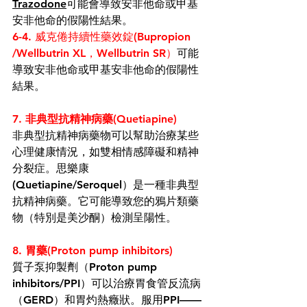
Trazodone
可能會導致
安非他命
或甲基
安非他命的假陽性結果。
6-4. 威克倦持續性藥效錠(
Bupropion
/Wellbutrin XL，Wellbutrin SR）
可能
導致安非他命
或甲基
安非他命的假陽性
結果。
7. 非典型抗精神病藥(Quetiapine)
非典型抗精神病藥物
可以幫助治療某些
心理健康情況，如
雙相情感障礙
和
精神
分裂
症。思樂康
(Quetiapine/
Seroquel
）是一種非典型
抗精神病藥。它可能導致您的鴉片類藥
物（
特別是美沙酮
）檢測呈陽性。
8. 胃藥(Proton pump inhibitors)
質子泵抑製劑
（Proton pump 
inhibitors/PPI）可以治療胃食管反流病
（
GERD
）和
胃灼熱
癥狀。
服用PPI
——