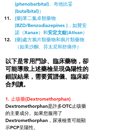
(
phenobarbital
)、布他比妥
(
butalbital
)）
(藥)苯二氮卓類藥物
(BZD/
Benzodiazepines 
)，如贊安
諾（Xanax）和
安定文錠(
Ativan）
(藥)處方鴉片類藥物和鴉片類藥物
（如
美沙酮
、
芬太尼
和舒痛停）
以下是常用門診、臨床藥物，卻
可能導致上述藥檢呈現偽陽性的
錯誤結果，需要質譜儀、臨床綜
合判讀。
1. 止咳藥(Dextromethorphan)
Dextromethorphan是許多OTC止咳藥
的主要成分。如果您服用了
Dextromethorphan，尿液檢查可能顯
示PCP
呈陽性
。