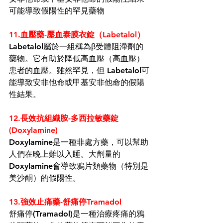
可能導致假陽性的罕見藥物
11.
血壓藥-壓血泰膜衣錠（Labetalol）
Labetalol屬於一組稱為
β受體阻滯劑
的
藥物。它有助於
降低
高血壓（
高血壓
）
患者的血壓。雖然罕見，但
 Labetalol可
能導致
安非
他命或甲基安非他命的假陽
性結果。
12.
長效抗組織胺-多西拉敏藥錠
(Doxylamine)
Doxylamine是一種非處方藥，可以幫助
人們在晚上難以入睡。大劑量的
Doxylamine會導致鴉片類藥物（特別是
美沙酮）的假陽性。
13.
強效止痛藥-舒痛停Tramadol
舒痛停(Tramadol)是一種治療疼痛的鴉