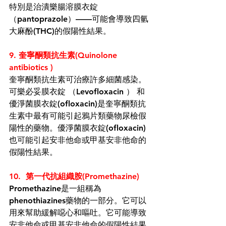
特別是治潰樂腸溶膜衣錠
（pantoprazole）——可能會導致
四氫
大麻酚(THC)的
假陽性結果。
9. 奎寧酮類抗生素(Quinolone 
antibiotics )
奎寧酮類抗生素
可治療許多細菌感染。
可樂必妥膜衣錠 （
Levofloxacin
） 和
優淨菌膜衣錠
(ofloxacin)
是奎寧酮類抗
生素中
最有可能
引起鴉片類藥物尿檢假
陽性的藥物。優淨菌膜衣錠
(ofloxacin)
也可能引起
安非他命
或甲基
安非他命的
假陽性結果。
10.  第一代抗組織胺(Promethazine)
Promethazine是一組稱為
phenothiazines
藥物的一部分。它可以
用來幫助緩解噁心和嘔吐。它可能導致
安非他命或甲基安非他命的假陽性結果