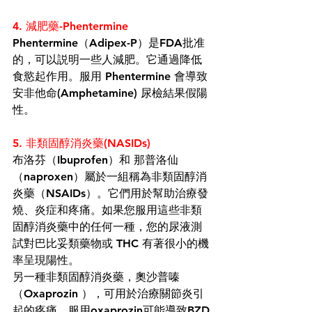
4. 減肥藥-Phentermine
Phentermine（Adipex-P）是FDA批准
的，可以説明一些人減肥。它通過降低
食慾起作用。
服用 Phentermine 
會導致
安非他命(
Amphetamine
)
尿檢結果假陽
性。
5. 非類固醇消炎藥(NASIDs)
布洛芬
（
Ibuprofen
）和 那普洛仙
（naproxen）屬於一組稱為非類固醇消
炎藥（
NSAIDs
）。它們用於幫助治療發
燒、炎症和疼痛。如果您服用這些非類
固醇消炎藥中的任何一種，您的尿液測
試對
巴比妥類
藥物或 THC 有著很小的機
率呈現陽性。
另一種非類固醇消炎藥，
奧沙普嗪
（
Oxaprozin
），可用於治療
關節炎
引
起的疼痛。服用oxaprozin可能導致
BZD