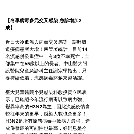
【冬季病毒多元交叉感染 急診增加2
成】
近日天冷低溫與病毒交叉感染，讓呼吸
道疾病患者大增！疾管署統計，目前14
名流感併發重症中，有3位不幸死亡，全
部集中在65歲以上的長者。中山醫大附
設醫院兒童急診科主任謝宗學指出，只
要持續低溫，流感病毒將越來越活躍。
臺大兒童醫院小兒感染科教授黃立民表
示，已確認今年流行病毒以致病力強、
變異率高的H3N2為主，因此流感疫情會
較往年來的更早，感染人數也會更多！
H3N2是所有流感病毒中致病力最強，造
成併發症的可能性也最高，好消息是今