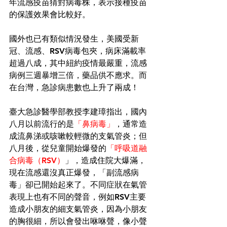
年流感疫苗猜對病毒株，表示接種疫苗
的保護效果會比較好。
國外也已有類似情況發生，美國受新
冠、流感、RSV病毒包夾，病床滿載率
超過八成，其中紐約疫情最嚴重，流感
病例三週暴增三倍，藥品供不應求。而
在台灣，急診病患數也上升了兩成！
臺大急診醫學部教授李建璋指出，國內
八月以前流行的是
「鼻病毒」
，通常造
成流鼻涕或咳嗽較輕微的支氣管炎；但
八月後，從兒童開始爆發的
「呼吸道融
合病毒（RSV）
」，造成住院大爆滿，
現在流感還沒真正爆發，「副流感病
毒」卻已開始起來了。不同症狀在氣管
表現上也有不同的聲音，例如RSV主要
造成小朋友的細支氣管炎，因為小朋友
的胸很細，所以會發出咻咻聲，像小聲