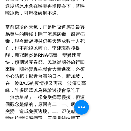
適度將冰水含在喉嚨再慢慢吞下，替喉
嚨冰敷，可稍微緩解不適。 
當前濕冷的天氣，正是呼吸道感染最容
易發生的時候！除了流感病毒、感冒病
毒，現今新冠肺炎仍每天造成數十人死
亡，也不能掉以輕心。李建璋教授提
醒，新冠肺炎是RNA病毒，變異速度
快，預期過完春節、民眾從國外旅行回
來時，國外變異株就會大量進來，必須
小心防範！鄰近台灣的日本、新加坡，
在一波BA.5的疫情後又再來一波傳染高
峰，許多民眾以為確診過後會像吃了
「無敵星星」一樣免受病毒侵擾，但這
個觀念是錯的，原因有二：一、病毒會
突變，造成免疫逃脫。二、即使感染後
體內抗體認識病毒，三個月後抗體下
降，六個月後抗體濃度就很低了，所以