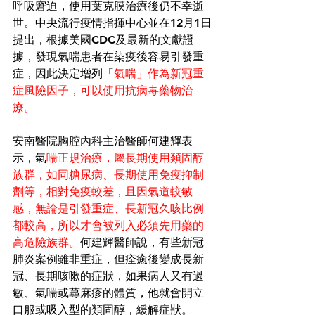
呼吸窘迫，使用葉克膜治療後仍不幸逝
世。中央流行疫情指揮中心並在12月1日
提出，根據美國CDC及最新的文獻證
據，發現氣喘患者在染疫後容易引發重
症，因此決定增列「
氣喘」作為新冠重
症風險因子，可以使用抗病毒藥物治
療。
安南醫院胸腔內科主治醫師何建輝表
示，氣
喘正規治療，屬長期使用類固醇
族群，如同糖尿病、長期使用免疫抑制
劑等，相對免疫較差，且因氣道較敏
感，無論是引發重症、長新冠久咳比例
都較高，所以才會被列入必須先用藥的
高危險族群。
何建輝醫師說，有些新冠
肺炎案例雖非重症，但痊癒後變成長新
冠、長期咳嗽的症狀，如果病人又有過
敏、氣喘或蕁麻疹的體質，他就會開立
口服或吸入型的類固醇，緩解症狀。