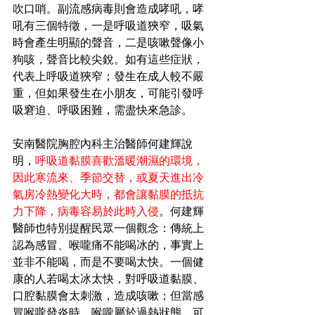
吹口哨。副流感病毒則會造成哮吼，哮
吼有三個特徵，一是呼吸道狹窄，吸氣
時會產生明顯的聲音，二是咳嗽聲像小
狗咳，聲音比較尖銳。如有這些症狀，
代表上呼吸道狹窄；發生在成人較不嚴
重，但如果發生在小朋友，可能引發呼
吸窘迫、呼吸困難，需盡快來急診。
安南醫院胸腔內科主治醫師何建輝說
明，
呼吸道黏膜喜歡溫暖潮濕的環境，
因此寒流來、季節交替，或夏天進出冷
氣房冷熱變化大時，都會讓黏膜的抵抗
力下降，病毒容易於此時入侵
。何建輝
醫師也特別提醒民眾一個觀念：傳統上
認為感冒、喉嚨痛不能喝冰的，事實上
並非不能喝，而是不要喝太快。一個健
康的人若喝太冰太快，對呼吸道黏膜、
口腔黏膜會太刺激，造成咳嗽；但當感
冒喉嚨發炎時，喉嚨屬於過熱狀態，可