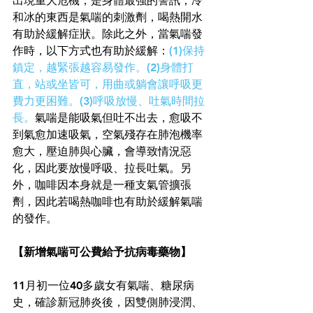
出現重大危機，是身體最強的警訊；冷
和冰的東西是氣喘的刺激劑，喝熱開水
有助於緩解症狀。除此之外，當氣喘發
作時，以下方式也有助於緩解：
(1)保持
鎮定，越緊張越容易發作。(2)身體打
直，站或坐皆可，用曲或躺會讓呼吸更
費力更困難。(3)呼吸放慢、吐氣時間拉
長。
氣喘是能吸氣但吐不出去，愈吸不
到氣愈加速吸氣，空氣殘存在肺泡機率
愈大，壓迫肺與心臟，會導致情況惡
化，因此要放慢呼吸、拉長吐氣。另
外，咖啡因本身就是一種支氣管擴張
劑，因此若喝熱咖啡也有助於緩解氣喘
的發作。
【新增氣喘可公費給予抗病毒藥物】
11月初一位40多歲女有氣喘、糖尿病
史，確診新冠肺炎後，因雙側肺浸潤、