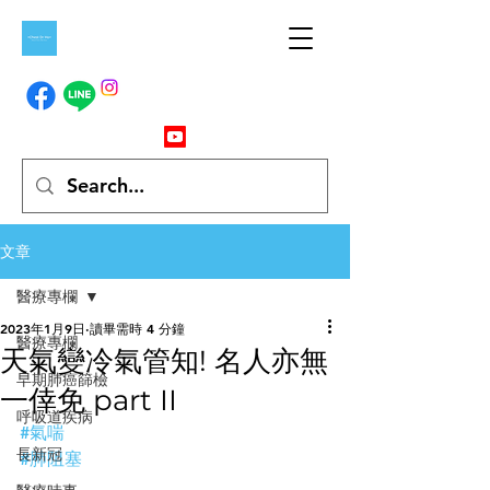
文章
醫療專欄
2023年1月9日
讀畢需時 4 分鐘
醫療專欄
天氣變冷氣管知! 名人亦無
早期肺癌篩檢
一倖免 part II
呼吸道疾病
#氣喘
長新冠
#肺阻塞