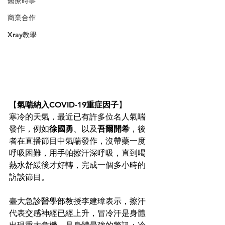
醫療時事
商業合作
Xray教學
【
氣喘納入COVID-19重症因子
】
寒冷的天氣，最近已有許多位名人氣喘
發作，例如
徐國勇
、以及
吾爾開希
，後
者在直播節目中氣喘發作，沒帶藥一度
呼吸困難，用手帕擦汗深呼吸，直到喝
熱水舒緩後才好轉，完成一個多小時的
訪談節目。
臺大急診醫學部教授李建璋表示，擦汗
代表交感神經已經上升，冒冷汗是身體