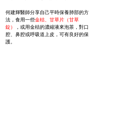
何建輝醫師分享自己平時保養肺部的方
法，食用一些
金桔、甘草片（甘草
錠）
，或用金桔的濃縮液來泡茶，對口
腔、鼻腔或呼吸道上皮，可有良好的保
護。