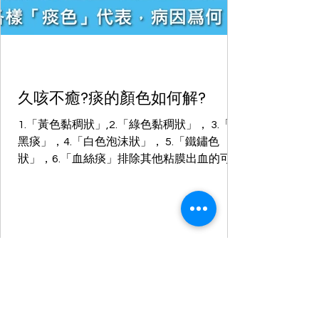
久咳不癒?痰的顏色如何解?
1.「黃色黏稠狀」,2.「綠色黏稠狀」， 3.「灰
黑痰」，4.「白色泡沫狀」， 5.「鐵鏽色
狀」，6.「血絲痰」排除其他粘膜出血的可能
性，常見於肺結核、肺癌者中出現