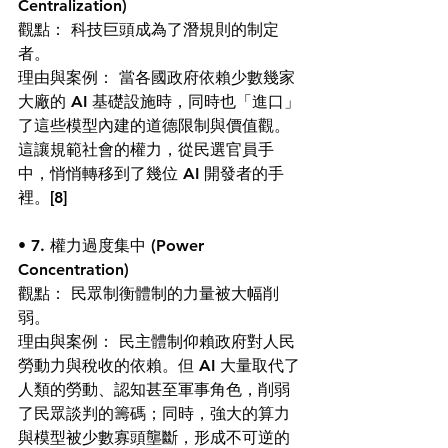
Centralization)
觀點： 科技巨頭成為了潛規則的制定
者。
理由與案例： 當各國政府依賴少數幾家
大廠的 AI 基礎設施時，同時也「進口」
了這些模型內建的道德限制與價值觀。
這讓規範社會的權力，從民選官員手
中，悄悄轉移到了幾位 AI 開發者的手
裡。
[8]
• 7. 權力過度集中 (Power 
Concentration)
觀點： 民眾制衡體制的力量被大幅削
弱。
理由與案例： 民主體制仰賴政府對人民
勞動力與稅收的依賴。但 AI 大量取代了
人類的勞動、認知甚至軍事角色，削弱
了民眾談判的籌碼；同時，強大的算力
與模型被少數寡頭壟斷，形成不可逆的