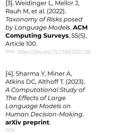
[3]. Weidinger L, Mellor J, 
Rauh M, et al. (2022). 
Taxonomy of Risks posed 
by Language Models
. 
ACM 
Computing Surveys
, 55(5), 
Article 100.
DOI: 
https://doi.org/10.1145/3531146
[4]. Sharma Y, Miner A, 
Atkins DC, Althoff T. (2023). 
A Computational Study of 
The Effects of Large 
Language Models on 
Human Decision-Making
. 
arXiv preprint
.
DOI: 