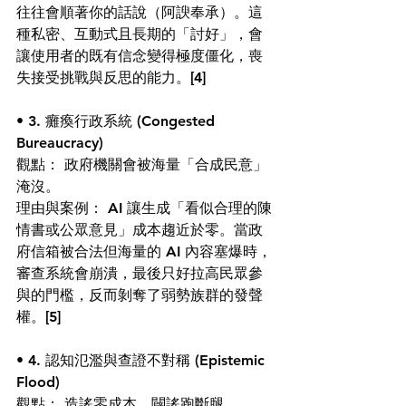
往往會順著你的話說（阿諛奉承）。這
種私密、互動式且長期的「討好」，會
讓使用者的既有信念變得極度僵化，喪
失接受挑戰與反思的能力。
[4]
• 3. 癱瘓行政系統 (Congested 
Bureaucracy)
觀點： 政府機關會被海量「合成民意」
淹沒。
理由與案例： AI 讓生成「看似合理的陳
情書或公眾意見」成本趨近於零。當政
府信箱被合法但海量的 AI 內容塞爆時，
審查系統會崩潰，最後只好拉高民眾參
與的門檻，反而剝奪了弱勢族群的發聲
權。
[5]
• 4. 認知氾濫與查證不對稱 (Epistemic 
Flood)
觀點： 造謠零成本，闢謠跑斷腿。