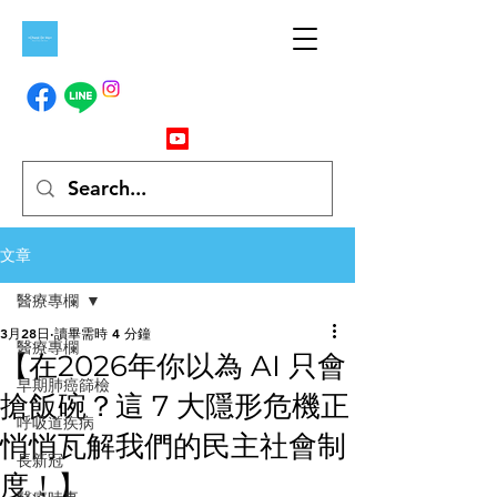
文章
醫療專欄
3月28日
讀畢需時 4 分鐘
醫療專欄
【在2026年你以為 AI 只會
早期肺癌篩檢
搶飯碗？這 7 大隱形危機正
呼吸道疾病
悄悄瓦解我們的民主社會制
長新冠
度！】