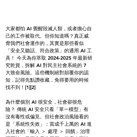
大家都怕 AI 覺醒毀滅人類，或者擔心自
己的工作被取代。但你知道嗎？真正威
脅我們社會運作的，其實是那些看似
「安全又聽話、符合政策」的通用 AI 工
具！ 今天為你萃取 2024-2025 年最新研
究乾貨，拆解 AI 對民主社會系統的 7 
大致命風險。這些機制絕對顛覆你的認
知，記得先點讚收藏，免得要用的時候
找不到！
[1][2]
為什麼個別 AI 很安全，社會卻很危
險？ 傳統 AI 安全只看「單一模型」有
沒有毒性或偏見。但社會政治風險看的
是「系統性失效」：當成千上萬的 AI 進
入社會的「輸入 ＞ 處理 ＞ 回饋」治理