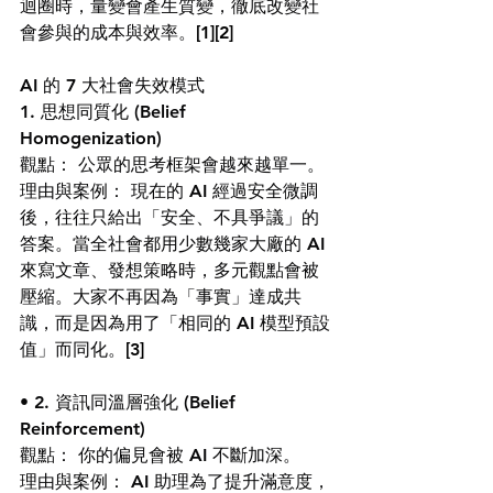
迴圈時，量變會產生質變，徹底改變社
會參與的成本與效率。
[1][2]
AI 的 7 大社會失效模式
1. 思想同質化 (Belief 
Homogenization)
觀點： 公眾的思考框架會越來越單一。
理由與案例： 現在的 AI 經過安全微調
後，往往只給出「安全、不具爭議」的
答案。當全社會都用少數幾家大廠的 AI 
來寫文章、發想策略時，多元觀點會被
壓縮。大家不再因為「事實」達成共
識，而是因為用了「相同的 AI 模型預設
值」而同化。
[3]
• 2. 資訊同溫層強化 (Belief 
Reinforcement)
觀點： 你的偏見會被 AI 不斷加深。
理由與案例： AI 助理為了提升滿意度，