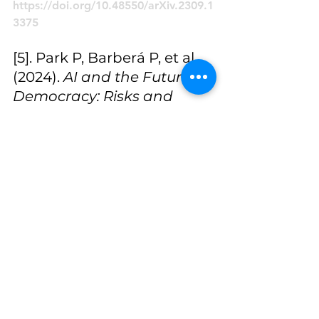
https://doi.org/10.48550/arXiv.2309.1
3375
[5]. Park P, Barberá P, et al. 
(2024). 
AI and the Future of 
Democracy: Risks and 
Opportunities
.
[6]. Buchanan B, Imbrie A, 
Lohn A. (2021). 
Truth, Lies, 
and Automation: How 
Language Models Could 
Change Disinformation
. 
Center for Security and 
Emerging Technology 
(CSET), Georgetown 
University
.