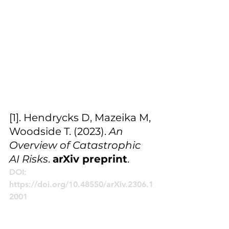
[1]. Hendrycks D, Mazeika M, 
Woodside T. (2023). 
An 
Overview of Catastrophic 
AI Risks
. 
arXiv preprint
.
DOI: 
https://doi.org/10.48550/arXiv.2306.1
2001