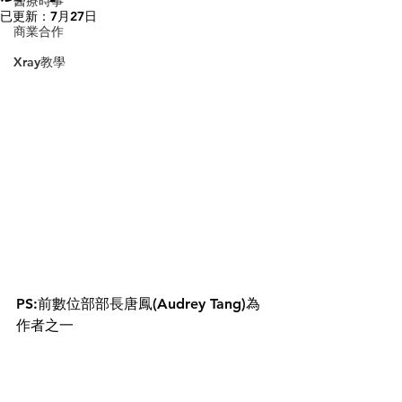
醫療時事
已更新：
7月27日
商業合作
Xray教學
PS:前數位部部長唐鳳(Audrey Tang)為
作者之一