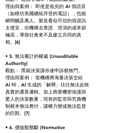
理由與案例： 即使是低劣的 AI 假語音
（如模仿美國總統拜登的電話），也能
瞬間觸及萬人。製造看似可信的假資訊
太便宜，但機構去查證、澄清的成本卻
極高，導致社會來不及建立共同的真
相。
[6]
• 5. 無法審計的權威 (Unauditable 
Authority)
觀點： 黑箱決策讓你連申訴都無門。
理由與案例： 當機構將海量決策交給 
AI 時，AI 生成的「解釋」往往無法反映
真實的運算邏輯。加上商業機密保護與
驚人的決策數量，現有的監管與究責機
制根本無法應付，讓權力變成無法監督
的巨獸。
[7]
• 6. 價值觀壟斷 (Normative 