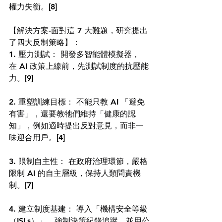
權力失衡。
[8]
【解決方案-面對這 7 大難題，研究提出
了四大反制策略】：
1. 壓力測試： 開發多智能體模擬器，
在 AI 政策上線前，先測試制度的抗壓能
力。
[9]
2. 重塑訓練目標： 不能只教 AI 「避免
有害」，還要教牠們維持「健康的認
知」，例如適時提出反對意見，而非一
味迎合用戶。
[4]
3. 限制自主性： 在政府治理環節，嚴格
限制 AI 的自主層級，保持人類問責機
制。
[7]
4. 建立制度基建： 導入「機構安全等級
（ISLs）」、強制決策紀錄追蹤，並用公