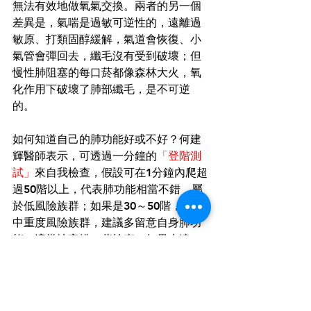
無法有效地做氧氣交換。兩者的另一個
差異是，氣喘是過敏可逆性的，遠離過
敏原、打類固醇緩解，氣道會恢復、小
氣管會彈回去，纖毛沒有受到破壞；但
慢性肺阻塞的每口菸都像森林大火，氧
化作用下破壞了肺部纖毛，是不可逆
的。
如何知道自己的肺功能好或不好？何建
輝醫師表示，可透過一分鐘的
「登階測
試」
來自我檢查，假設可在1分鐘內爬超
過50階以上，代表肺功能相當不錯，屬
於低風險族群；如果是30～50階，屬於
中重度風險族群，建議多留意自身肺功
能，適當地安排一些檢查；如果未達30
階，則屬於高風險族群，應盡快就醫求
助。