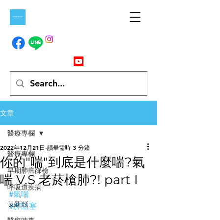
文章
醫療專欄
2022年12月21日
讀畢需時 3 分鐘
醫療專欄
你的"喘"到底是什麼喘?氣
早期肺癌篩檢
喘 V.S 老菸槍肺?! part I
呼吸道疾病
#氣喘
長新冠
#肺阻塞