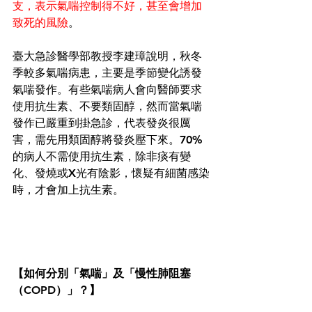
支，表示氣喘控制得不好，甚至會增加
致死的風險
。
臺大急診醫學部教授李建璋說明，秋冬
季較多氣喘病患，主要是季節變化誘發
氣喘發作。有些氣喘病人會向醫師要求
使用抗生素、不要類固醇，然而當氣喘
發作已嚴重到掛急診，代表發炎很厲
害，需先用類固醇將發炎壓下來。70%
的病人不需使用抗生素，除非痰有變
化、發燒或X光有陰影，懷疑有細菌感染
時，才會加上抗生素。
【如何分別「氣喘」及「慢性肺阻塞
（COPD）」？】