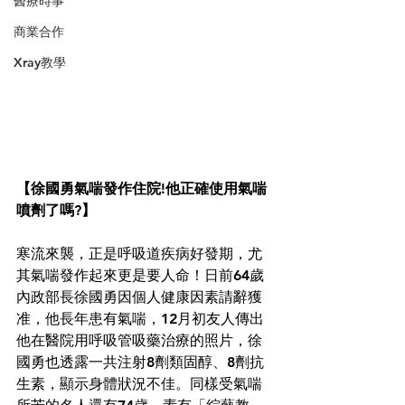
醫療時事
商業合作
Xray教學
【徐國勇氣喘發作住院!他正確使用氣喘
噴劑了嗎?】
寒流來襲，正是呼吸道疾病好發期，尤
其氣喘發作起來更是要人命！日前64歲
內政部長徐國勇因個人健康因素請辭獲
准，他長年患有氣喘，12月初友人傳出
他在醫院用呼吸管吸藥治療的照片，徐
國勇也透露一共注射8劑類固醇、8劑抗
生素，顯示身體狀況不佳。同樣受氣喘