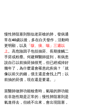
慢性肺阻塞則類似老菸槍的肺，發病通
常在40歲以後，多在白天發作，活動時
更明顯，以及
「咳、痰、喘」三週以
上
。高危險因子包括抽菸、長期接觸二
手菸或粉塵。何建輝醫師提到，有病患
說自己以前抽菸抽很兇，但已經戒掉好
幾年了，為什麼還會罹患此疾病？「就
像以前欠的錢，債主還是會找上門；以
前抽的菸債，現在還是要還。」
當醫師做肺功能檢查時，氣喘的肺功能
在非急性期是正常的；慢性肺阻塞則是
氣進得去，但繞不出來，會出現阻塞，