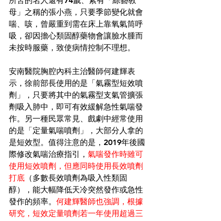
所苦的名人還有74歲、素有「綜藝教
母」之稱的張小燕，只要季節變化就會
喘、咳，曾嚴重到需在床上靠氧氣筒呼
吸，卻因擔心類固醇藥物會讓臉水腫而
未按時服藥，致使病情控制不理想。
安南醫院胸腔內科主治醫師何建輝表
示，徐前部長使用的是「氣霧型短效噴
劑」，只要將其中的氣霧型支氣管擴張
劑吸入肺中，即可有效緩解急性氣喘發
作。另一種民眾常見、戲劇中經常使用
的是「定量氣喘噴劑」，大部分人拿的
是短效型。值得注意的是，2019年後國
際修改氣喘治療指引，
氣喘發作時雖可
使用短效噴劑，但應同時使用長效噴劑
打底
（多數長效噴劑為吸入性類固
醇），能大幅降低天冷突然發作或急性
發作的頻率。
何建輝醫師也強調，根據
研究，短效定量噴劑若一年使用超過三