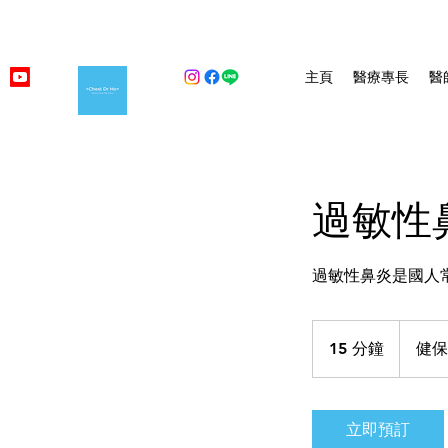
主頁
醫療專長
醫
過敏性
過敏性鼻炎是國人
健
保
15 分鐘
1
健保
看
5
診
分
鐘
立即預訂