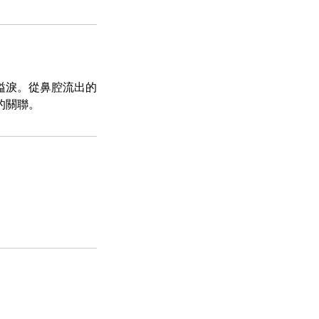
溢淚。從鼻腔流出的
的關聯。