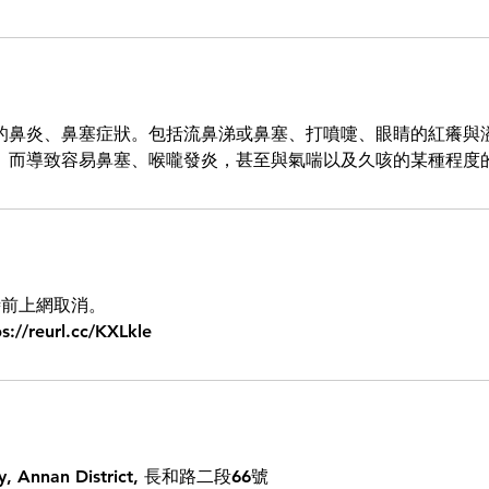
的鼻炎、鼻塞症狀。包括流鼻涕或鼻塞、打噴嚏、眼睛的紅癢與
。而導致容易鼻塞、喉嚨發炎，甚至與氣喘以及久咳的某種程度
時前上網取消。
ity, Annan District, 長和路二段66號