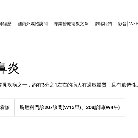
師經歷
國內外媒體訪問
專業醫療衛教文章
聯絡我們
影音│Web
鼻炎
常見疾病之一，約有3分之1左右的病人有過敏體質，且有遺傳性
看診
胸腔科門診207診間(W13早)、208診間(W4午)