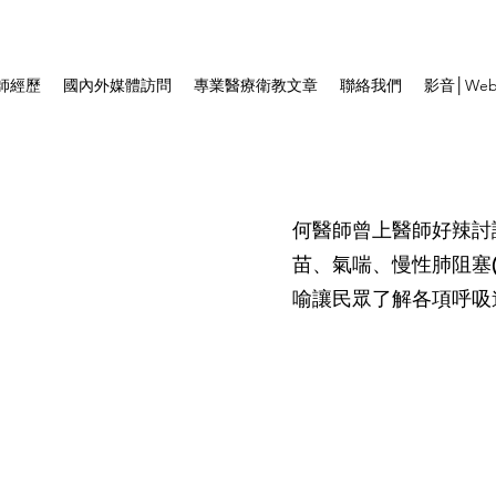
師經歷
國內外媒體訪問
專業醫療衛教文章
聯絡我們
影音│Web
何醫師曾上醫師好辣討
苗、氣喘、慢性肺阻塞(
喻讓民眾了解各項呼吸