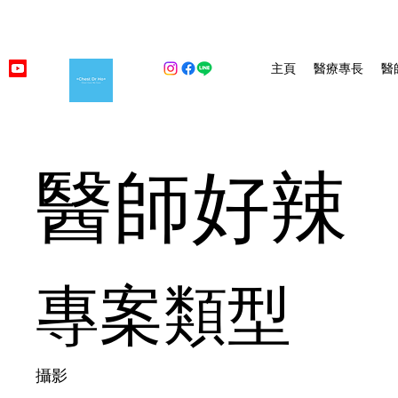
主頁
醫療專長
醫
醫師好辣
專案類型
攝影